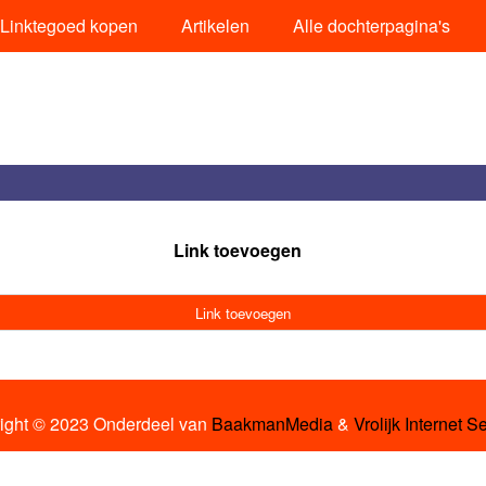
Linktegoed kopen
Artikelen
Alle dochterpagina's
Link toevoegen
Link toevoegen
ight © 2023 Onderdeel van
BaakmanMedia
&
Vrolijk Internet S